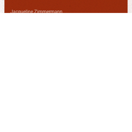
Jacqueline Zimmermann
Bereichsleitung Kinder
jacqueline.zimmermann@chindernetz.be
031 300 20 52
KULTURELLE ERLEBNISSE...
...MIT DEM FIGURENTHEATER DIE KINDERN WIE
FAMILIEN LANGE IN ERINNERUNG BLEIBEN.
In einer Zeit, in der kulturelle Angebote für viele Kinder
unerreichbar sind, stellt das Figurentheater eine
barrierefreie Form kultureller Teilhabe dar.