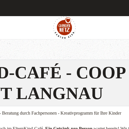
-CAFÉ - COOP
T LANGNAU
 - Beratung durch Fachpersonen - Kreativprogramm für Ihre Kinder
such im ElternKind-Café.
Ein Getränk pro Person
wartet bereits! Wir 