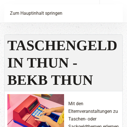
Menü
Zum Hauptinhalt springen
TASCHENGELD
IN THUN -
BEKB THUN
Mit den
Elternveranstaltungen zu
Taschen- oder
Sackgeldthemen erlernen