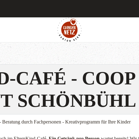
-CAFÉ - COOP
T SCHÖNBÜHL
 - Beratung durch Fachpersonen - Kreativprogramm für Ihre Kinder
such im ElternKind-Café.
Ein Getränk pro Person
wartet bereits! Wir 